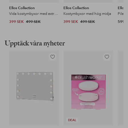
Ellos Collection
Ellos Collection
Ellos
Vida kostymbyxor med extra hög midja
Kostymbyxor med hög midja
Pileja
399 SEK
499 SEK
399 SEK
499 SEK
599 
Upptäck våra nyheter
Lägg
Lägg
till
till
i
i
favoriter
favoriter
DEAL