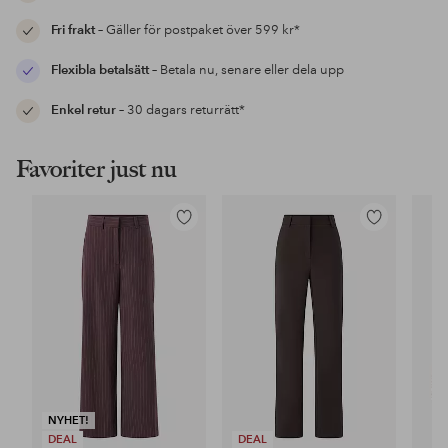
Fri frakt
– Gäller för postpaket över 599 kr*
Flexibla betalsätt
– Betala nu, senare eller dela upp
Enkel retur
– 30 dagars returrätt*
Favoriter just nu
Lägg
Lägg
till
till
i
i
favoriter
favoriter
NYHET!
DEAL
DEAL