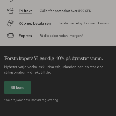
Fri frakt
Gäller för postpaket över 599 SEK
Köp nu, betala sen
Betala med elpy. Läs mer i kassan.
Express
Få ditt paket redan imorgon*
Första köpet? Vi ger dig 40% på dyraste* varan.
Nyheter varje vecka, exklusiva erbjudanden och en stor dos
stilinspiration – direkt till dig.
Bli kund
* Se erbjudandevillkor vid registrering