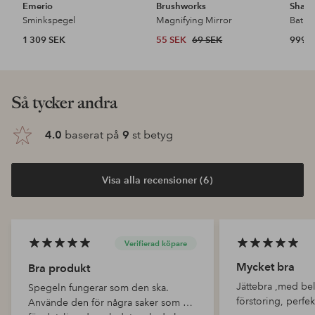
Emerio
Brushworks
Sharp
Sminkspegel
Magnifying Mirror
1 309 SEK
55 SEK
69 SEK
999 
Så tycker andra
4.0
baserat på
9
st betyg
Visa alla recensioner (6)
Verifierad köpare
Mycket bra
Bra produkt
Jättebra ,med be
Spegeln fungerar som den ska.
förstoring, perfek
Använde den för några saker som var