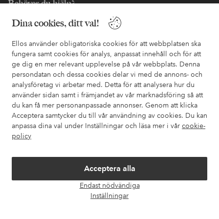
Behöver du hjälp?
Dina cookies, ditt val!
I vår FAQ hittar du svaren på de vanligaste frågorna. Här finns
också information om hur du enklast kontaktar oss.
Ellos använder obligatoriska cookies för att webbplatsen ska
fungera samt cookies för analys, anpassat innehåll och för att
Kundservice
Beställning
Betalsätt
Leveran
ge dig en mer relevant upplevelse på vår webbplats. Denna
persondatan och dessa cookies delar vi med de annons- och
analysföretag vi arbetar med. Detta för att analysera hur du
använder sidan samt i främjandet av vår marknadsföring så att
Mina sidor
du kan få mer personanpassade annonser. Genom att klicka
Acceptera samtycker du till vår användning av cookies. Du kan
Om Ellos
anpassa dina val under Inställningar och läsa mer i vår
cookie-
policy
Våra tjänster
Acceptera alla
Villkor
Endast nödvändiga
Öpp
Inställningar
chatt
Vänner