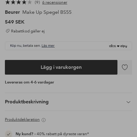
9
6 recensioner
Beurer
Make Up Spegel BS55
549 SEK
Rabattkod gäller ej
Köp nu, betala sen.
Läs mer
Lägg i varukorgen
Lägg
till
Levereras om 4-6 vardagar
i
favoriter
Produktbeskrivning
Produktdeklaration
Ny kund?
– 40% rabatt på dyraste varan*