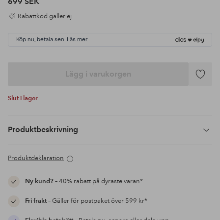
699 SEK
Rabattkod gäller ej
Köp nu, betala sen.
Läs mer
Lägg i varukorgen
Lägg
till
Slut i lager
i
favoriter
Produktbeskrivning
Produktdeklaration
Ny kund?
– 40% rabatt på dyraste varan*
Fri frakt
– Gäller för postpaket över 599 kr*