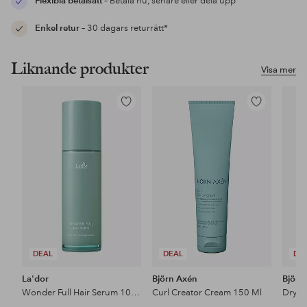
Flexibla betalsätt
– Betala nu, senare eller dela upp
Enkel retur
– 30 dagars returrätt*
Liknande produkter
Visa mer
Lägg
Lägg
till
till
i
i
favoriter
favoriter
DEAL
DEAL
DE
La'dor
Björn Axén
Björn
Wonder Full Hair Serum 100 ml
Curl Creator Cream 150 Ml