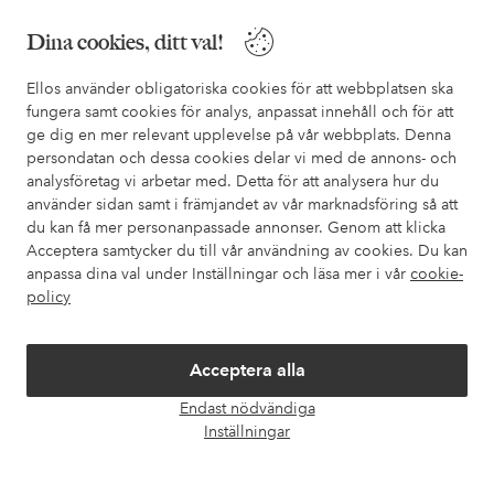
Dina cookies, ditt val!
Mina sidor
Ellos använder obligatoriska cookies för att webbplatsen ska
fungera samt cookies för analys, anpassat innehåll och för att
ge dig en mer relevant upplevelse på vår webbplats. Denna
Om Ellos
persondatan och dessa cookies delar vi med de annons- och
analysföretag vi arbetar med. Detta för att analysera hur du
Våra tjänster
använder sidan samt i främjandet av vår marknadsföring så att
du kan få mer personanpassade annonser. Genom att klicka
Acceptera samtycker du till vår användning av cookies. Du kan
Villkor
anpassa dina val under Inställningar och läsa mer i vår
cookie-
policy
Vänner
Acceptera alla
Endast nödvändiga
Öpp
Inställningar
chatt
Säkra betalningar - Betala direkt eller dela upp