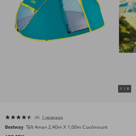
1
/
8
4
1 recension
Bestway
Tält 4man 2,40m X 1,00m Coolmount