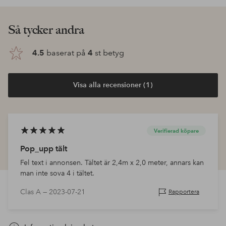
Så tycker andra
4.5
baserat på
4
st betyg
Visa alla recensioner (1)
Verifierad köpare
Pop_upp tält
Fel text i annonsen. Tältet är 2,4m x 2,0 meter, annars kan
man inte sova 4 i tältet.
Clas A —
2023-07-21
Rapportera