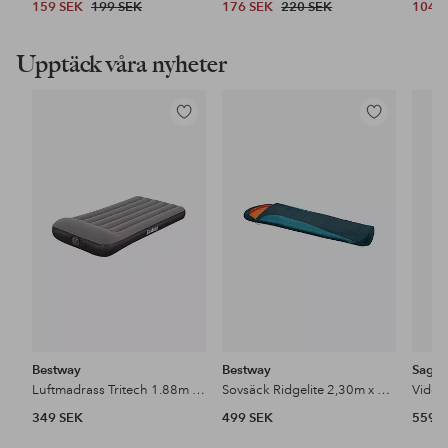
159 SEK
199 SEK
176 SEK
220 SEK
104 
Upptäck våra nyheter
Lägg
Lägg
till
till
i
i
favoriter
favoriter
Bestway
Bestway
Saga
Luftmadrass Tritech 1.88m x 99cm x 30cm
Sovsäck Ridgelite 2,30m x 80cm x 60cm
Vide k
349 SEK
499 SEK
559 