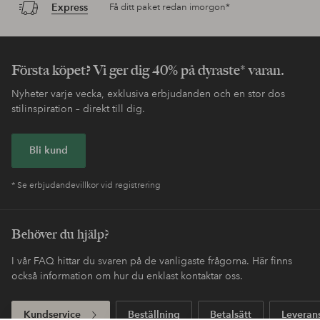
Express
Få ditt paket redan imorgon*
Första köpet? Vi ger dig 40% på dyraste* varan.
Nyheter varje vecka, exklusiva erbjudanden och en stor dos
stilinspiration – direkt till dig.
Bli kund
* Se erbjudandevillkor vid registrering
Behöver du hjälp?
I vår FAQ hittar du svaren på de vanligaste frågorna. Här finns
också information om hur du enklast kontaktar oss.
Kundservice
Beställning
Betalsätt
Leveran