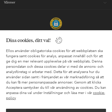
Vänner
Säkra betalningar - Betala direkt eller dela upp
Dina cookies, ditt val!
Vill du veta mer om
våra betalalternativ
?
Ellos använder obligatoriska cookies för att webbplatsen ska
elpy
elpy
fungera samt cookies för analys, anpassat innehåll och för att
ge dig en mer relevant upplevelse på vår webbplats. Denna
persondatan och dessa cookies delar vi med de annons- och
analysföretag vi arbetar med. Detta för att analysera hur du
Sverige - Välj land
använder sidan samt i främjandet av vår marknadsföring så att
du kan få mer personanpassade annonser. Genom att klicka
Acceptera samtycker du till vår användning av cookies. Du kan
Facebook
Instagram
Pinterest
Youtube
anpassa dina val under Inställningar och läsa mer i vår
cookie-
policy