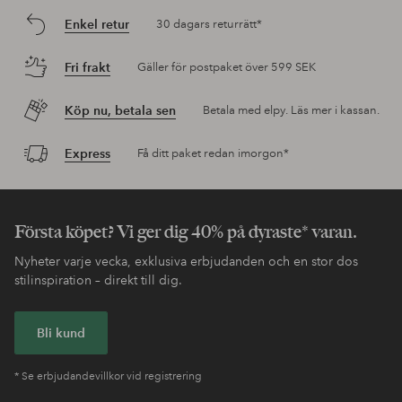
Enkel retur
30 dagars returrätt*
Fri frakt
Gäller för postpaket över 599 SEK
Köp nu, betala sen
Betala med elpy. Läs mer i kassan.
Express
Få ditt paket redan imorgon*
Första köpet? Vi ger dig 40% på dyraste* varan.
Nyheter varje vecka, exklusiva erbjudanden och en stor dos
stilinspiration – direkt till dig.
Bli kund
* Se erbjudandevillkor vid registrering