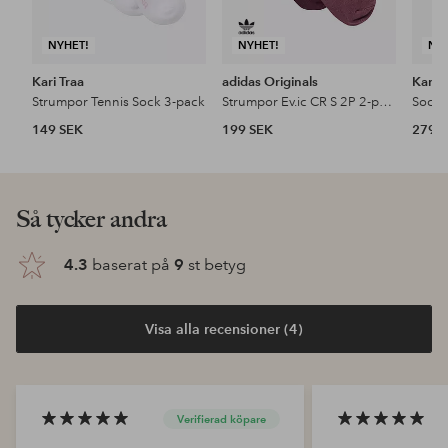
NYHET!
NYHET!
NY
Kari Traa
adidas Originals
Kari T
Strumpor Tennis Sock 3-pack
Strumpor Ev.ic CR S 2P 2-pack
Socka
149 SEK
199 SEK
279 
Så tycker andra
4.3
baserat på
9
st betyg
Visa alla recensioner (4)
Verifierad köpare