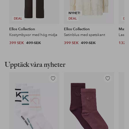
NYHET!
DEAL
DEAL
DE
Ellos Collection
Ellos Collection
Maybe
Kostymbyxor med hög midja
Satinblus med spetskant
399 SEK
499 SEK
399 SEK
499 SEK
132 
Upptäck våra nyheter
Lägg
Lägg
till
till
i
i
favoriter
favoriter