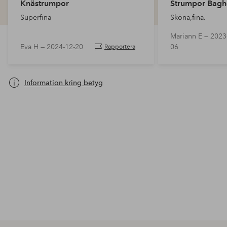
Knästrumpor
Strumpor Bagh
Superfina
Sköna,fina.
Mariann E —
2023
Eva H —
2024-12-20
06
Rapportera
Information kring betyg