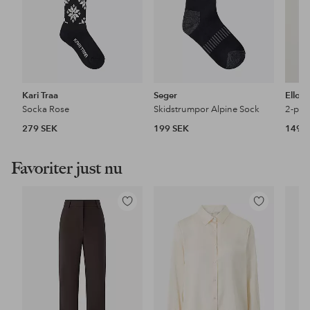
Kari Traa
Seger
Ellos 
Socka Rose
Skidstrumpor Alpine Sock
279 SEK
199 SEK
149 
Favoriter just nu
Lägg
Lägg
till
till
i
i
favoriter
favoriter