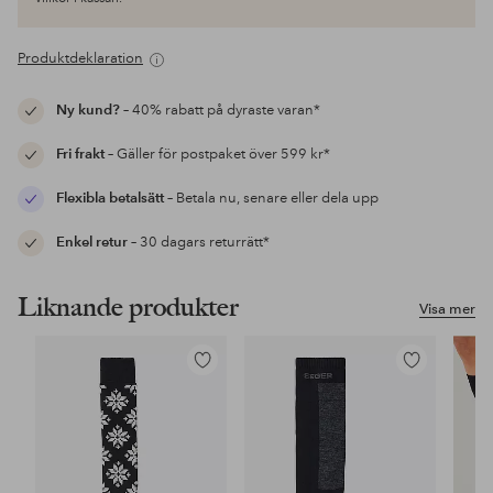
Produktdeklaration
Ny kund?
– 40% rabatt på dyraste varan*
Fri frakt
– Gäller för postpaket över 599 kr*
Flexibla betalsätt
– Betala nu, senare eller dela upp
Enkel retur
– 30 dagars returrätt*
Liknande produkter
Visa mer
Lägg
Lägg
till
till
i
i
favoriter
favoriter