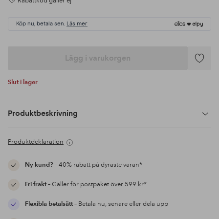
Rabattkod gäller ej
Köp nu, betala sen.
Läs mer
Lägg i varukorgen
Lägg
till
Slut i lager
i
favoriter
Produktbeskrivning
Produktdeklaration
Ny kund?
– 40% rabatt på dyraste varan*
Fri frakt
– Gäller för postpaket över 599 kr*
Flexibla betalsätt
– Betala nu, senare eller dela upp