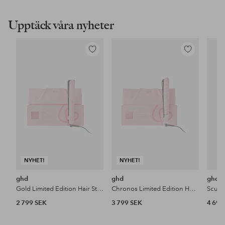
Upptäck våra nyheter
Lägg
Lägg
till
till
i
i
favoriter
favoriter
NYHET!
NYHET!
ghd
ghd
ghd
Gold Limited Edition Hair Straightener In Dusted Pink
Chronos Limited Edition Hair Straightener In Dusted Pink With Love
2 799 SEK
3 799 SEK
4 699