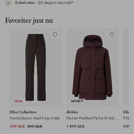
Enkel retur
– 30 dagars returrätt*
Favoriter just nu
Lägg
Lägg
till
till
i
i
favoriter
favoriter
DEAL
NYHET!
Ellos Collection
Áhkká
Ellos
Kostymbyxor med hög midja
Parkas Padded Parka W Adjustable Waist
Pileja
399 SEK
499 SEK
1 499 SEK
599 