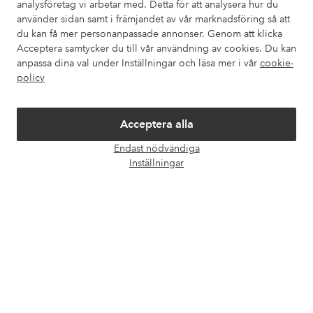
analysföretag vi arbetar med. Detta för att analysera hur du
använder sidan samt i främjandet av vår marknadsföring så att
Mina sidor
du kan få mer personanpassade annonser. Genom att klicka
Acceptera samtycker du till vår användning av cookies. Du kan
Om Ellos
anpassa dina val under Inställningar och läsa mer i vår
cookie-
policy
Våra tjänster
Acceptera alla
Villkor
Endast nödvändiga
Öpp
Inställningar
chatt
Vänner
Säkra betalningar - Betala direkt eller dela upp
Vill du veta mer om
våra betalalternativ
?