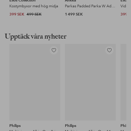
Ellos Collection
Áhkká
Ellos 
Kostymbyxor med hög midja
Parkas Padded Parka W Adjustable Waist
399 SEK
499 SEK
1 499 SEK
399 
Upptäck våra nyheter
Lägg
Lägg
till
till
i
i
favoriter
favoriter
Philips
Philips
Philip