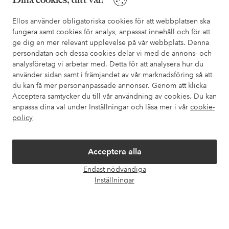
också information om hur du enklast kontaktar oss.
Ellos använder obligatoriska cookies för att webbplatsen ska
fungera samt cookies för analys, anpassat innehåll och för att
Kundservice
Beställning
Betalsätt
Leveran
ge dig en mer relevant upplevelse på vår webbplats. Denna
persondatan och dessa cookies delar vi med de annons- och
analysföretag vi arbetar med. Detta för att analysera hur du
använder sidan samt i främjandet av vår marknadsföring så att
Mina sidor
du kan få mer personanpassade annonser. Genom att klicka
Acceptera samtycker du till vår användning av cookies. Du kan
Om Ellos
anpassa dina val under Inställningar och läsa mer i vår
cookie-
policy
Våra tjänster
Acceptera alla
Villkor
Endast nödvändiga
Öpp
Inställningar
chatt
Vänner