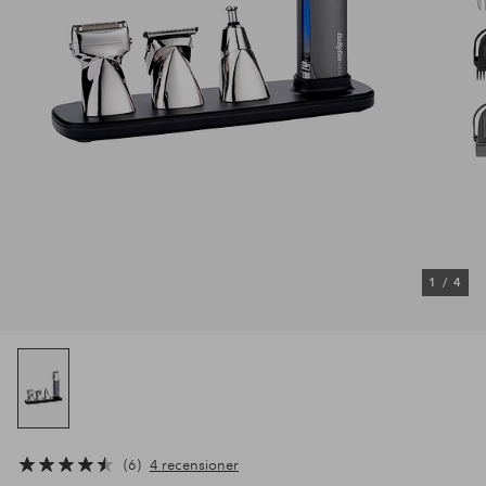
1
/
4
6
4 recensioner