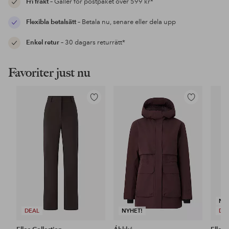
Fri frakt
– Gäller för postpaket över 599 kr*
Flexibla betalsätt
– Betala nu, senare eller dela upp
Enkel retur
– 30 dagars returrätt*
Favoriter just nu
Lägg
Lägg
till
till
i
i
favoriter
favoriter
NY
DEAL
NYHET!
DE