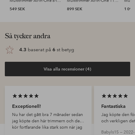
Multitrimmer All-in-One 8-in-1 MG3940/15
Multitrimmer All-in-One 11-in-1 MG5941/15
549 SEK
899 SEK
1 099
Så tycker andra
4.3
baserat på
6
st betyg
Visa alla recensioner (4)
Exceptionell!
Fantastiska
Nu har det gått bra 7 månader sedan
Jag köpte den fö
jag köpte den här trimmern och den
och verkligen det
kör fortfarande lika stark som när jag
fantastiska produ
Babyls15 —
2022-
fick den. Det uppfyller alla mina
detta tack för er