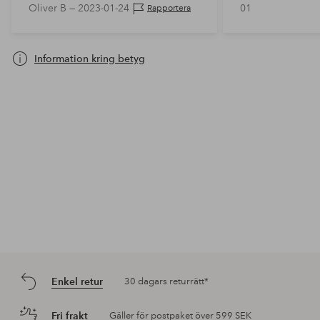
Oliver B —
2023-01-24
01
Rapportera
behov, skär både genom skägget
och håret på…
Information kring betyg
Enkel retur
30 dagars returrätt*
Fri frakt
Gäller för postpaket över 599 SEK