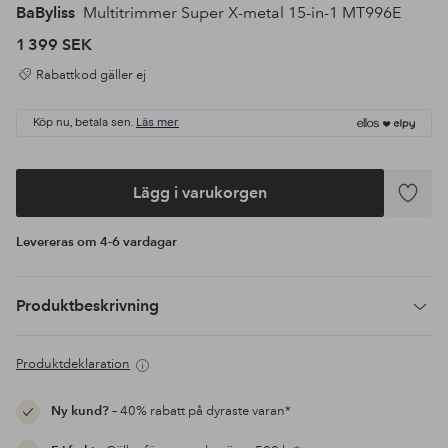
BaByliss
Multitrimmer Super X-metal 15-in-1 MT996E
1 399 SEK
Rabattkod gäller ej
Köp nu, betala sen.
Läs mer
Lägg i varukorgen
Lägg
till
Levereras om 4-6 vardagar
i
favoriter
Produktbeskrivning
Produktdeklaration
Ny kund?
– 40% rabatt på dyraste varan*