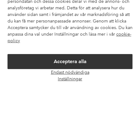
persondatan och dessa cookies delar vi med de annons- och
Om Ellos
analysföretag vi arbetar med. Detta för att analysera hur du
använder sidan samt i främjandet av vår marknadsföring så att
Våra tjänster
du kan få mer personanpassade annonser. Genom att klicka
Acceptera samtycker du till vår användning av cookies. Du kan
anpassa dina val under Inställningar och läsa mer i vår
cookie-
Villkor
policy
Vänner
Acceptera alla
Endast nödvändiga
Öpp
Inställningar
chatt
Säkra betalningar - Betala direkt eller dela upp
Vill du veta mer om
våra betalalternativ
?
elpy
elpy