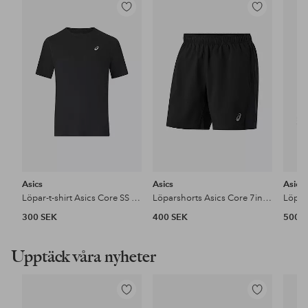
Lägg
Lägg
till
till
i
i
favoriter
favoriter
Asics
Asics
Asics
Löpar-t-shirt Asics Core SS Top
Löparshorts Asics Core 7in Short
300 SEK
400 SEK
500 
Upptäck våra nyheter
Lägg
Lägg