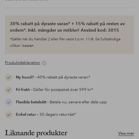
30% rabatt på dyraste varan* + 15% rabatt på resten av
ordern*. Inkl. mängder av möbler! Använd kod: 3015
*Gäller när du handlar 2 eller fler varor t.o.m. 11/8. Se fullständiga
villkor i kassan.
Produktdeklaration
Ny kund?
– 40% rabatt på dyraste varan*
Fri frakt
– Gäller för postpaket över 599 kr*
Flexibla betalsätt
– Betala nu, senare eller dela upp
Enkel retur
– 30 dagars returrätt*
Liknande produkter
Visa mer