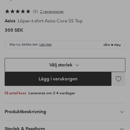
5
2 recensioner
Asics
Löpar-t-shirt Asics Core SS Top
300 SEK
Köp nu, betala sen.
Läs mer
Välj storlek
Lägg i varukorgen
Lägg
till
Få antal kvar.
Levereras om 2-4 vardagar
i
favoriter
Produktbeskrivning
Storlek & Passform