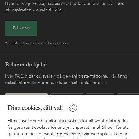
Nyheter varje vecka, exklusiva erbjudanden och en stor dos
stilinspiration – direkt till dig.
Bli kund
* Se erbjudandevillkor vid registrering
Behöver du hjälp?
I vår FAQ hittar du svaren på de vanligaste frågorna. Här finns
också information om hur du enklast kontaktar oss.
Kundservice
Beställning
Betalsätt
Leveran
Dina cookies, ditt val!
Ellos använder obligatoriska cookies för att webbplatsen ska
Mina sidor
fungera samt cookies för analys, anpassat innehåll och för att
ge dig en mer relevant upplevelse på vår webbplats. Denna