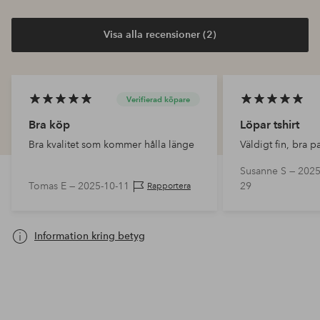
Visa alla recensioner (2)
Verifierad köpare
Bra köp
Löpar tshirt
Bra kvalitet som kommer hålla länge
Väldigt fin, bra 
Susanne S —
2025
Tomas E —
2025-10-11
29
Rapportera
Information kring betyg