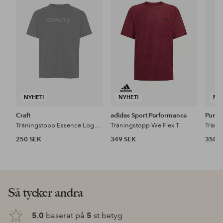
till
till
i
i
favoriter
favoriter
NYHET!
NYHET!
NY
Craft
adidas Sport Performance
Puma
Träningstopp Essence Logo Tee 2 M
Träningstopp We Flex T
250 SEK
349 SEK
350 
Så tycker andra
5.0
baserat på
5
st betyg