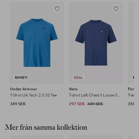
Lägg
Lägg
till
till
i
i
favoriter
favoriter
NYHET!
DEAL
NY
Under Armour
Vans
Puma
T-Shirt UA Tech 2.0 SS Tee
T-shirt Left Chest II Loose SS Tee
349 SEK
297 SEK
349 SEK
350 
Mer från samma kollektion