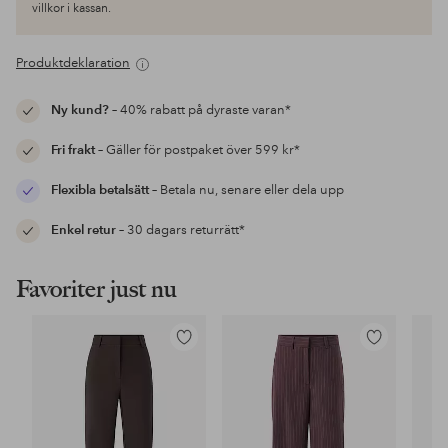
villkor i kassan.
Produktdeklaration
Ny kund?
– 40% rabatt på dyraste varan*
Fri frakt
– Gäller för postpaket över 599 kr*
Flexibla betalsätt
– Betala nu, senare eller dela upp
Enkel retur
– 30 dagars returrätt*
Favoriter just nu
Lägg
Lägg
till
till
i
i
favoriter
favoriter