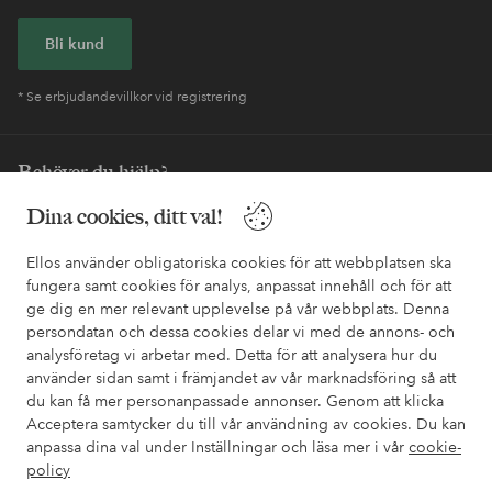
Bli kund
* Se erbjudandevillkor vid registrering
Behöver du hjälp?
Dina cookies, ditt val!
I vår FAQ hittar du svaren på de vanligaste frågorna. Här finns
också information om hur du enklast kontaktar oss.
Ellos använder obligatoriska cookies för att webbplatsen ska
fungera samt cookies för analys, anpassat innehåll och för att
Kundservice
Beställning
Betalsätt
Leveran
ge dig en mer relevant upplevelse på vår webbplats. Denna
persondatan och dessa cookies delar vi med de annons- och
analysföretag vi arbetar med. Detta för att analysera hur du
använder sidan samt i främjandet av vår marknadsföring så att
Mina sidor
du kan få mer personanpassade annonser. Genom att klicka
Acceptera samtycker du till vår användning av cookies. Du kan
Om Ellos
anpassa dina val under Inställningar och läsa mer i vår
cookie-
policy