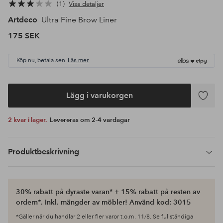
1
Visa detaljer
Artdeco
Ultra Fine Brow Liner
175 SEK
Köp nu, betala sen.
Läs mer
Lägg i varukorgen
Lägg
till
2 kvar i lager.
Levereras om 2-4 vardagar
i
favoriter
Produktbeskrivning
30% rabatt på dyraste varan* + 15% rabatt på resten av
ordern*. Inkl. mängder av möbler! Använd kod: 3015
*Gäller när du handlar 2 eller fler varor t.o.m. 11/8. Se fullständiga