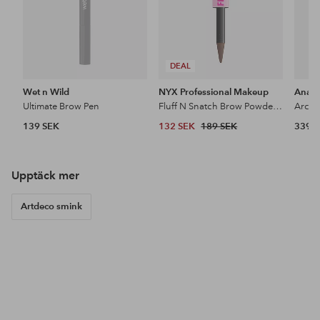
DEAL
Wet n Wild
NYX Professional Makeup
Anast
Ultimate Brow Pen
Fluff N Snatch Brow Powder Pen
Archi
139 SEK
132 SEK
189 SEK
339 
Upptäck mer
Artdeco smink