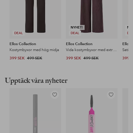
NYHET!
NY
DEAL
DEAL
DE
Ellos Collection
Ellos Collection
Ellos 
Kostymbyxor med hög midja
Vida kostymbyxor med extra hög midja
Satin
399 SEK
499 SEK
399 SEK
499 SEK
399 
Upptäck våra nyheter
Lägg
Lägg
till
till
i
i
favoriter
favoriter