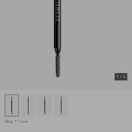
1
/
5
Färg: 11 coal