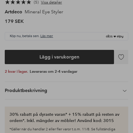
5
Visa detaljer
Artdeco
Mineral Eye Styler
179 SEK
Köp nu, betala sen.
Läs mer
Lägg i varukorgen
Lägg
till
2 kvar i lager.
Levereras om 2-4 vardagar
i
favoriter
Produktbeskrivning
30% rabatt på dyraste varan* + 15% rabatt på resten av
ordern*. Inkl. mängder av möbler! Använd kod: 3015
*Gäller när du handlar 2 eller fler varor t.o.m. 11/8. Se fullständiga