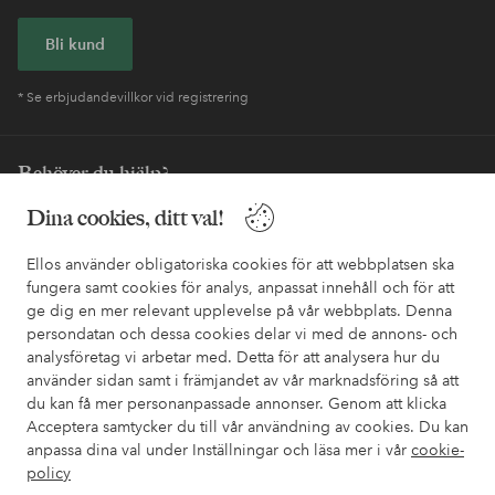
Bli kund
* Se erbjudandevillkor vid registrering
Behöver du hjälp?
Dina cookies, ditt val!
I vår FAQ hittar du svaren på de vanligaste frågorna. Här finns
också information om hur du enklast kontaktar oss.
Ellos använder obligatoriska cookies för att webbplatsen ska
fungera samt cookies för analys, anpassat innehåll och för att
Kundservice
Beställning
Betalsätt
Leveran
ge dig en mer relevant upplevelse på vår webbplats. Denna
persondatan och dessa cookies delar vi med de annons- och
analysföretag vi arbetar med. Detta för att analysera hur du
använder sidan samt i främjandet av vår marknadsföring så att
Mina sidor
du kan få mer personanpassade annonser. Genom att klicka
Acceptera samtycker du till vår användning av cookies. Du kan
Om Ellos
anpassa dina val under Inställningar och läsa mer i vår
cookie-
policy