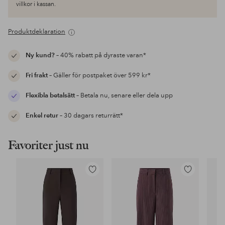
villkor i kassan.
Produktdeklaration
Ny kund?
– 40% rabatt på dyraste varan*
Fri frakt
– Gäller för postpaket över 599 kr*
Flexibla betalsätt
– Betala nu, senare eller dela upp
Enkel retur
– 30 dagars returrätt*
Favoriter just nu
Lägg
Lägg
till
till
i
i
favoriter
favoriter