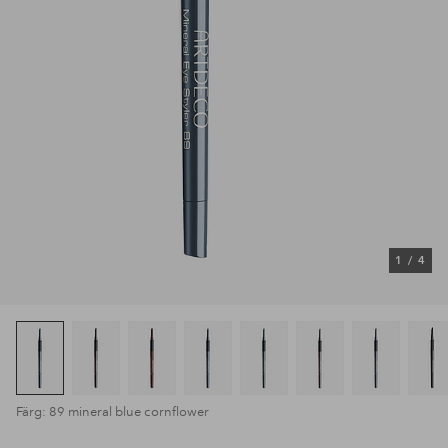
1
/
4
Färg: 89 mineral blue cornflower