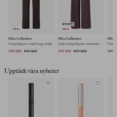
NYHET!
DEAL
DEAL
Ellos Collection
Ellos Collection
Ellos
Kostymbyxor med hög midja
Vida kostymbyxor med extra hög midja
Pileja
399 SEK
499 SEK
399 SEK
499 SEK
599 
Upptäck våra nyheter
Lägg
Lägg
till
till
i
i
favoriter
favoriter