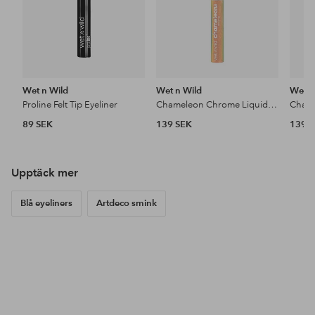
Wet n Wild
Wet n Wild
Wet n
Proline Felt Tip Eyeliner
Chameleon Chrome Liquid Eyeliner
Chame
89 SEK
139 SEK
139 
Upptäck mer
Blå eyeliners
Artdeco smink