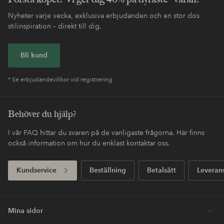
Enkel retur
30 dagars returrätt*
Fri frakt
Gäller för postpaket över 599 SEK
Köp nu, betala sen
Betala med elpy. Läs mer i kassan.
Express
Få ditt paket redan imorgon*
Första köpet? Vi ger dig 40% på dyraste* varan.
Nyheter varje vecka, exklusiva erbjudanden och en stor dos