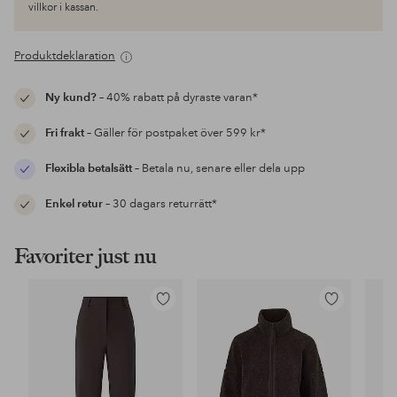
villkor i kassan.
Produktdeklaration
Ny kund?
– 40% rabatt på dyraste varan*
Fri frakt
– Gäller för postpaket över 599 kr*
Flexibla betalsätt
– Betala nu, senare eller dela upp
Enkel retur
– 30 dagars returrätt*
Favoriter just nu
Lägg
Lägg
till
till
i
i
favoriter
favoriter