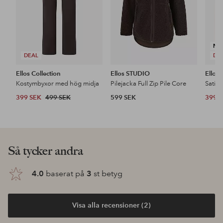
NY
DEAL
DE
Ellos Collection
Ellos STUDIO
Ellos 
Kostymbyxor med hög midja
Pilejacka Full Zip Pile Core
Satin
399 SEK
499 SEK
599 SEK
399 
Upptäck våra nyheter
Lägg
Lägg
till
till
i
i
favoriter
favoriter