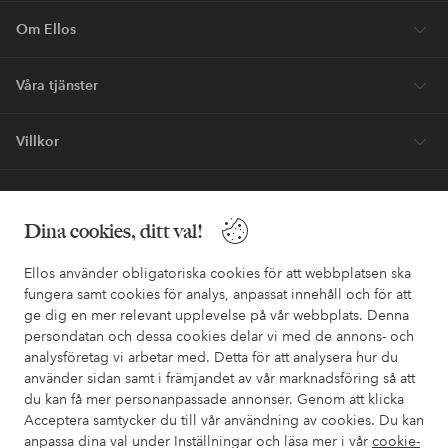
stilinspiration – direkt till dig.
Bli kund
* Se erbjudandevillkor vid registrering
Behöver du hjälp?
Dina cookies, ditt val!
I vår FAQ hittar du svaren på de vanligaste frågorna. Här finns
också information om hur du enklast kontaktar oss.
Ellos använder obligatoriska cookies för att webbplatsen ska
fungera samt cookies för analys, anpassat innehåll och för att
Kundservice
Beställning
Betalsätt
Leveran
ge dig en mer relevant upplevelse på vår webbplats. Denna
persondatan och dessa cookies delar vi med de annons- och
analysföretag vi arbetar med. Detta för att analysera hur du
använder sidan samt i främjandet av vår marknadsföring så att
Mina sidor
du kan få mer personanpassade annonser. Genom att klicka
Acceptera samtycker du till vår användning av cookies. Du kan
Om Ellos
anpassa dina val under Inställningar och läsa mer i vår
cookie-