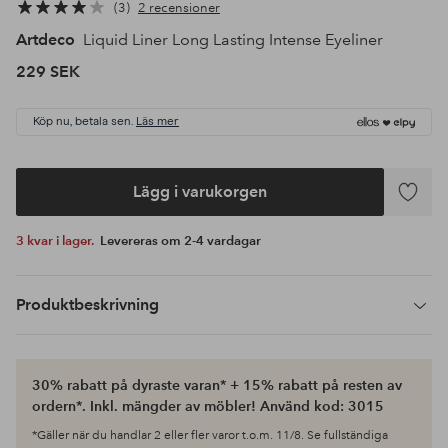
3
2 recensioner
Artdeco
Liquid Liner Long Lasting Intense Eyeliner
229 SEK
Köp nu, betala sen.
Läs mer
Lägg i varukorgen
Lägg
till
3 kvar i lager.
Levereras om 2-4 vardagar
i
favoriter
Produktbeskrivning
30% rabatt på dyraste varan* + 15% rabatt på resten av
ordern*. Inkl. mängder av möbler! Använd kod: 3015
*Gäller när du handlar 2 eller fler varor t.o.m. 11/8. Se fullständiga