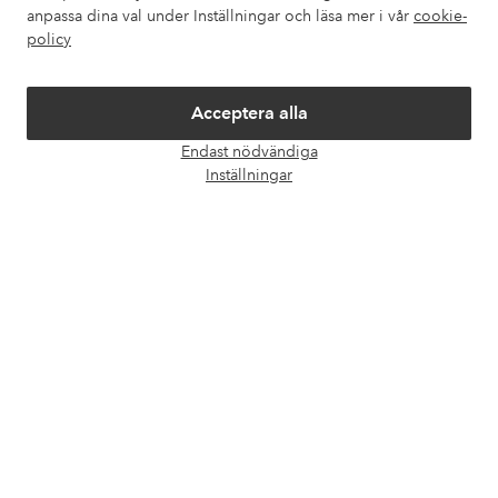
Om Ellos
anpassa dina val under Inställningar och läsa mer i vår
cookie-
policy
Våra tjänster
Acceptera alla
Villkor
Endast nödvändiga
Öpp
Inställningar
chatt
Vänner
Säkra betalningar - Betala direkt eller dela upp
Vill du veta mer om
våra betalalternativ
?
elpy
elpy