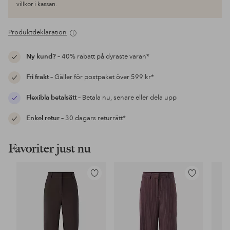
villkor i kassan.
Produktdeklaration
Ny kund?
– 40% rabatt på dyraste varan*
Fri frakt
– Gäller för postpaket över 599 kr*
Flexibla betalsätt
– Betala nu, senare eller dela upp
Enkel retur
– 30 dagars returrätt*
Favoriter just nu
Lägg
Lägg
till
till
i
i
favoriter
favoriter