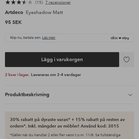
15
7 recensioner
Artdeco
Eyeshadow Matt
95 SEK
Köp nu, betala sen.
Läs mer
Lägg i varukorgen
Lägg
till
2 kvar i lager.
Levereras om 2-4 vardagar
i
favoriter
Produktbeskrivning
30% rabatt på dyraste varan* + 15% rabatt på resten av
ordern*. Inkl. mängder av möbler! Använd kod: 3015
*Gäller när du handlar 2 eller fler varor t.o.m. 11/8. Se fullständiga