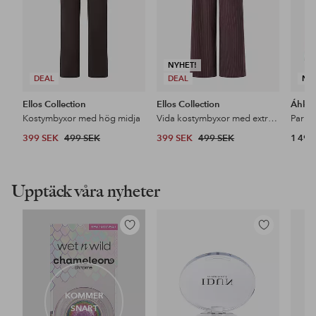
NYHET!
DEAL
DEAL
NY
Ellos Collection
Ellos Collection
Áhkk
Kostymbyxor med hög midja
Vida kostymbyxor med extra hög midja
399 SEK
499 SEK
399 SEK
499 SEK
1 499
Upptäck våra nyheter
Lägg
Lägg
till
till
i
i
favoriter
favoriter
KOMMER
SNART