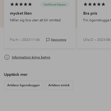
Verifierad köpare
mycket liten
Bra pris
håller sig bra utan att bli smittad
Fin ögonskugga ti
Pia H —
2023-11-06
Ulla D —
2023-08
Rapportera
Information kring betyg
Upptäck mer
Artdeco ögonskuggor
Artdeco smink