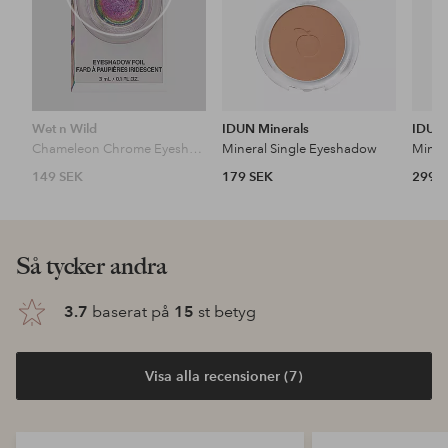
Wet n Wild
IDUN Minerals
IDUN 
Chameleon Chrome Eyeshadow Foil
Mineral Single Eyeshadow
Miner
149 SEK
179 SEK
299 
Så tycker andra
3.7
baserat på
15
st betyg
Visa alla recensioner (7)