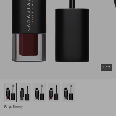
1
/
7
Färg: Ebony