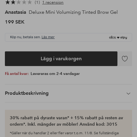
1
1 recension
Anastasia
Deluxe Mini Volumizing Tinted Brow Gel
199 SEK
Köp nu, betala sen.
Läs mer
Lägg i varukorgen
Lägg
till
Få antal kvar:
Levereras om 2-4 vardagar
i
favoriter
Produktbeskrivning
30% rabatt på dyraste varan* + 15% rabatt på resten av
ordern*. Inkl. mängder av möbler! Använd kod: 3015
*Gäller när du handlar 2 eller fler varor t.o.m. 11/8. Se fullständiga