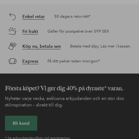
Enkel retur
30 dagars returrätt*
Fri frakt
Gäller för postpaket över 599 SEK
Köp nu, betala sen
Betala med elpy. Läs mer i kassan.
Express
Få ditt paket redan imorgon*
Första köpet? Vi ger dig 40% på dyraste* varan.
Nyheter varje vecka, exklusiva erbjudanden och en stor dos
stilinspiration – direkt till dig.
Bli kund
* Se erbjudandevillkor vid registrering