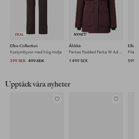
DEAL
NYHET!
Ellos Collection
Áhkká
Ellos
Kostymbyxor med hög midja
Parkas Padded Parka W Adjustable Waist
Pileja
399 SEK
499 SEK
1 499 SEK
599 
Upptäck våra nyheter
Lägg
Lägg
till
till
i
i
favoriter
favoriter