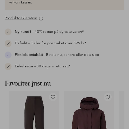
villkor i kassan.
Produktdeklaration
Ny kund?
– 40% rabatt på dyraste varan*
Fri frakt
– Gäller för postpaket över 599 kr*
Flexibla betalsätt
– Betala nu, senare eller dela upp
Enkel retur
– 30 dagars returrätt*
Favoriter just nu
Lägg
Lägg
till
till
i
i
favoriter
favoriter