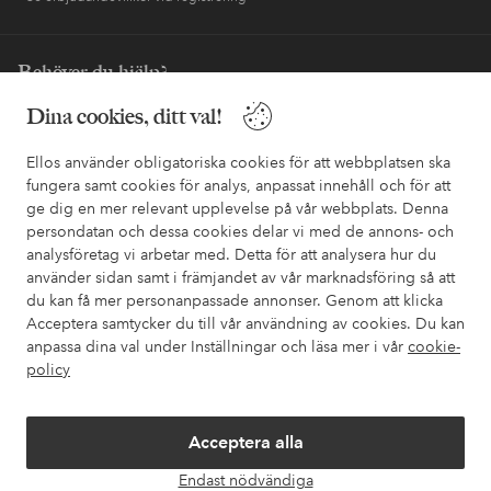
Behöver du hjälp?
Dina cookies, ditt val!
I vår FAQ hittar du svaren på de vanligaste frågorna. Här finns
också information om hur du enklast kontaktar oss.
Ellos använder obligatoriska cookies för att webbplatsen ska
fungera samt cookies för analys, anpassat innehåll och för att
Kundservice
Beställning
Betalsätt
Leveran
ge dig en mer relevant upplevelse på vår webbplats. Denna
persondatan och dessa cookies delar vi med de annons- och
analysföretag vi arbetar med. Detta för att analysera hur du
använder sidan samt i främjandet av vår marknadsföring så att
Mina sidor
du kan få mer personanpassade annonser. Genom att klicka
Acceptera samtycker du till vår användning av cookies. Du kan
Om Ellos
anpassa dina val under Inställningar och läsa mer i vår
cookie-
policy
Våra tjänster
Acceptera alla
Villkor
Endast nödvändiga