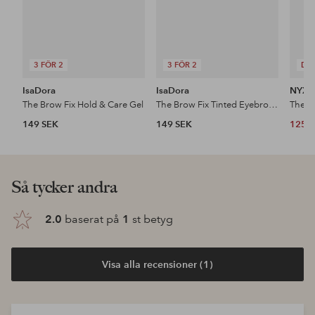
3 FÖR 2
3 FÖR 2
DE
IsaDora
IsaDora
NYX P
The Brow Fix Hold & Care Gel
The Brow Fix Tinted Eyebrow Gel
The B
149 SEK
149 SEK
125 
Så tycker andra
2.0
baserat på
1
st betyg
Visa alla recensioner (1)