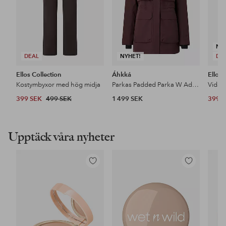
NY
DEAL
NYHET!
DE
Ellos Collection
Áhkká
Ellos 
Kostymbyxor med hög midja
Parkas Padded Parka W Adjustable Waist
399 SEK
499 SEK
1 499 SEK
399 
Upptäck våra nyheter
Lägg
Lägg
till
till
i
i
favoriter
favoriter