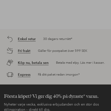
Enkel retur
30 dagars returrätt*
Fri frakt
Gäller för postpaket över 599 SEK
Köp nu, betala sen
Betala med elpy. Läs mer i kassan.
Express
Få ditt paket redan imorgon*
Första köpet? Vi ger dig 40% på dyraste* varan.
Nyheter varje vecka, exklusiva erbjudanden och en stor dos
stilinspiration – direkt till dig.