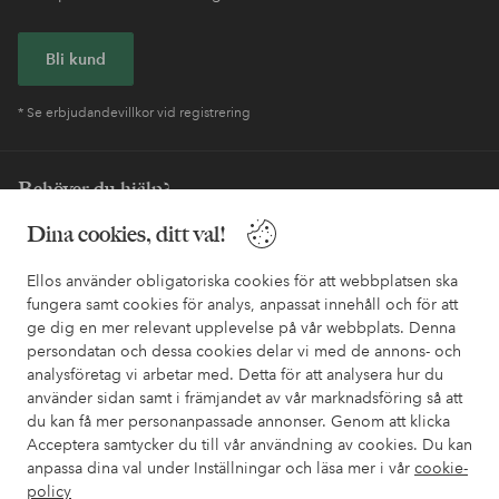
Bli kund
* Se erbjudandevillkor vid registrering
Behöver du hjälp?
Dina cookies, ditt val!
I vår FAQ hittar du svaren på de vanligaste frågorna. Här finns
också information om hur du enklast kontaktar oss.
Ellos använder obligatoriska cookies för att webbplatsen ska
fungera samt cookies för analys, anpassat innehåll och för att
Kundservice
Beställning
Betalsätt
Leveran
ge dig en mer relevant upplevelse på vår webbplats. Denna
persondatan och dessa cookies delar vi med de annons- och
analysföretag vi arbetar med. Detta för att analysera hur du
använder sidan samt i främjandet av vår marknadsföring så att
Mina sidor
du kan få mer personanpassade annonser. Genom att klicka
Acceptera samtycker du till vår användning av cookies. Du kan
Om Ellos
anpassa dina val under Inställningar och läsa mer i vår
cookie-
policy