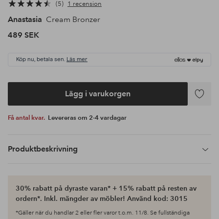
5
1 recension
Anastasia
Cream Bronzer
489 SEK
Köp nu, betala sen.
Läs mer
Lägg i varukorgen
Lägg
till
Få antal kvar.
Levereras om 2-4 vardagar
i
favoriter
Produktbeskrivning
30% rabatt på dyraste varan* + 15% rabatt på resten av
ordern*. Inkl. mängder av möbler! Använd kod: 3015
*Gäller när du handlar 2 eller fler varor t.o.m. 11/8. Se fullständiga