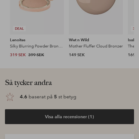
DEAL
3 F
Lenoites
Wet n Wild
IsaDo
Silky Blurring Powder Bronzer
Mother Fluffer Cloud Bronzer
The B
319 SEK
399 SEK
149 SEK
169 
Så tycker andra
4.6
baserat på
5
st betyg
Visa alla recensioner (1)