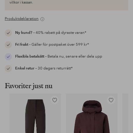
villkor i kassan.
Produktdeklaration
Ny kund?
– 40% rabatt på dyraste varan*
Fri frakt
– Gäller för postpaket över 599 kr*
Flexibla betalsätt
– Betala nu, senare eller dela upp
Enkel retur
– 30 dagars returrätt*
Favoriter just nu
Lägg
Lägg
till
till
i
i
favoriter
favoriter