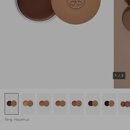
1
/
2
Färg: Hazelnut