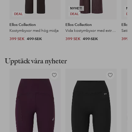
NYHET!
NY
DEAL
DEAL
DE
Ellos Collection
Ellos Collection
Ellos 
Kostymbyxor med hög midja
Vida kostymbyxor med extra hög midja
Satin
399 SEK
499 SEK
399 SEK
499 SEK
399 
Upptäck våra nyheter
Lägg
Lägg
till
till
i
i
favoriter
favoriter