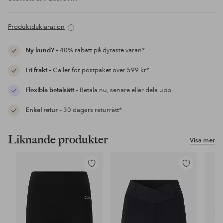
Produktdeklaration
Ny kund?
– 40% rabatt på dyraste varan*
Fri frakt
– Gäller för postpaket över 599 kr*
Flexibla betalsätt
– Betala nu, senare eller dela upp
Enkel retur
– 30 dagars returrätt*
Liknande produkter
Visa mer
Lägg
Lägg
till
till
i
i
favoriter
favoriter