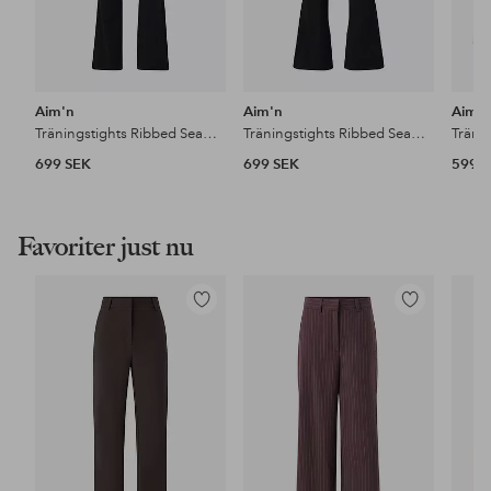
Aim'n
Aim'n
Aim'
Träningstights Ribbed Seamless Flare Tights
Träningstights Ribbed Seamless Flare Petite Tights
699 SEK
699 SEK
599 
Favoriter just nu
Lägg
Lägg
till
till
i
i
favoriter
favoriter