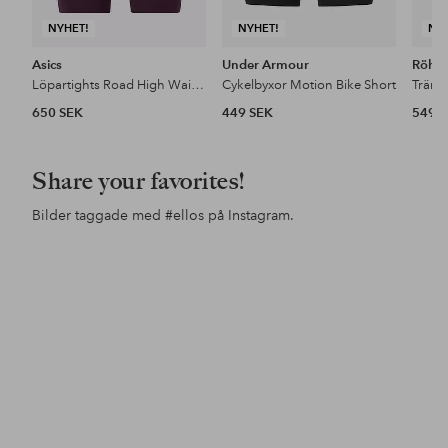
NYHET!
NYHET!
NY
Asics
Under Armour
Röhni
Löpartights Road High Waist 8in Sprinter
Cykelbyxor Motion Bike Short
650 SEK
449 SEK
549 
Share your favorites!
Bilder taggade med
#ellos
på Instagram.
Inlägg
ellosofficial
Inlägg
ellosofficial
Inl
ello
publicerat
publicerat
pub
av
av
av