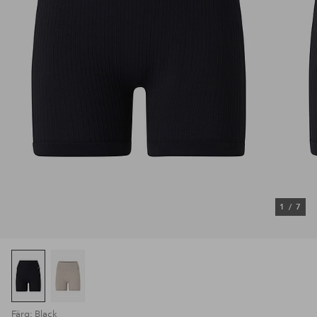
1
/
7
Färg: Black