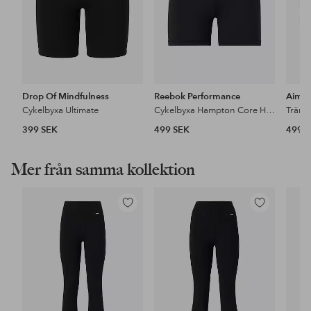
Drop Of Mindfulness
Reebok Performance
Aim'
Cykelbyxa Ultimate
Cykelbyxa Hampton Core High Rise Short
399 SEK
499 SEK
499 
Mer från samma kollektion
Lägg
Lägg
till
till
i
i
favoriter
favoriter