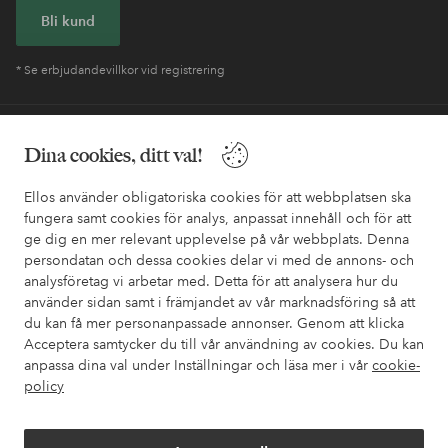
Bli kund
* Se erbjudandevillkor vid registrering
Behöver du hjälp?
Dina cookies, ditt val!
I vår FAQ hittar du svaren på de vanligaste frågorna. Här finns
också information om hur du enklast kontaktar oss.
Ellos använder obligatoriska cookies för att webbplatsen ska
fungera samt cookies för analys, anpassat innehåll och för att
ge dig en mer relevant upplevelse på vår webbplats. Denna
Kundservice
Beställning
Betalsätt
Leveran
persondatan och dessa cookies delar vi med de annons- och
analysföretag vi arbetar med. Detta för att analysera hur du
använder sidan samt i främjandet av vår marknadsföring så att
du kan få mer personanpassade annonser. Genom att klicka
Mina sidor
Acceptera samtycker du till vår användning av cookies. Du kan
anpassa dina val under Inställningar och läsa mer i vår
cookie-
policy
Om Ellos
Våra tjänster