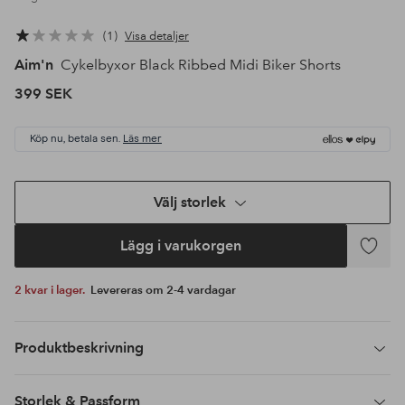
1
Visa detaljer
Aim'n
Cykelbyxor Black Ribbed Midi Biker Shorts
399 SEK
Köp nu, betala sen.
Läs mer
Välj storlek
Lägg i varukorgen
Lägg
till
2 kvar i lager.
Levereras om 2-4 vardagar
i
favoriter
Produktbeskrivning
Storlek & Passform