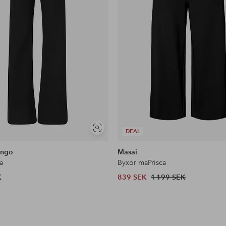
Visa
DEAL
liknande
ango
Masai
a
Byxor maPrisca
K
839 SEK
1 199 SEK