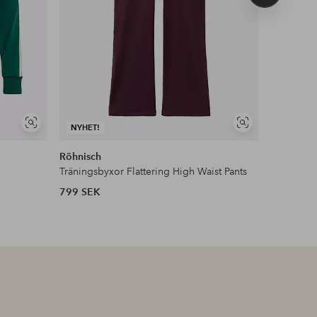
produkt
Visa
Visa
NYHET!
NYHET!
liknande
liknande
Röhnisch
Zizzi
Träningsbyxor Flattering High Waist Pants
Byxor aBa
799 SEK
379 SEK