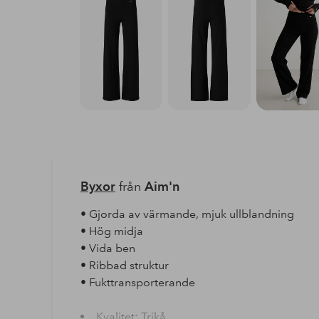
Byxor
från
Aim'n
• Gjorda av värmande, mjuk ullblandning
• Hög midja
• Vida ben
• Ribbad struktur
• Fukttransporterande
Kvalitet: Trikå