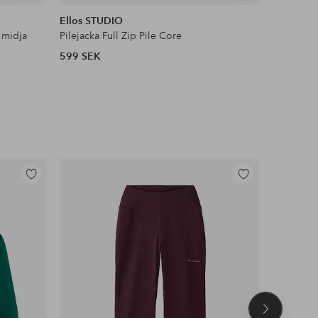
liknande
liknande
Ellos STUDIO
Ellos Col
 midja
Pilejacka Full Zip Pile Core
Satinblus
599 SEK
399 SEK
Lägg
Lägg
till
till
i
i
favoriter
favoriter
Nästa