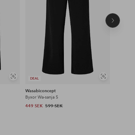
Nästa
produkt
Visa
Visa
DEAL
DEAL
liknande
liknande
Wasabiconcept
KAFFE Cu
Byxor Wa-sanja 5
Byxor kcR
449 SEK
599 SEK
489 SEK