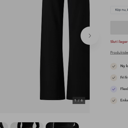
Köp nu, 
Nästa
Slut i lager
produkt
Produktde
Ny 
Fri f
Flexi
Enke
1
/
6