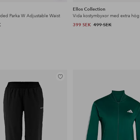
liknande
Ellos Collection
dded Parka W Adjustable Waist
Vida kostymbyxor med extra hög
K
399 SEK
499 SEK
Lägg
till
i
favoriter