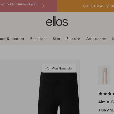
r av möbler!
Använd kod:
OUTLETDEAL -
25% e
Ellos
logotyp
-
gå
port & outdoor
Badkläder
Skor
Plus size
Accessoarer
till
förstasidan
Visa liknande
Aim'n
B
1 099 S