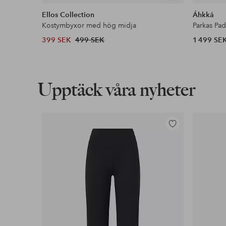
liknande
Ellos Collection
Áhkká
Kostymbyxor med hög midja
Parkas Pa
399 SEK
499 SEK
1 499 SE
Upptäck våra nyheter
Lägg
till
i
favoriter