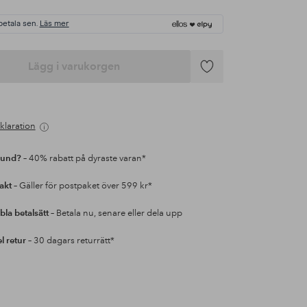
betala sen.
Läs mer
Lägg i varukorgen
Lägg
till
i
favoriter
klaration
kund?
– 40% rabatt på dyraste varan*
rakt
– Gäller för postpaket över 599 kr*
bla betalsätt
– Betala nu, senare eller dela upp
l retur
– 30 dagars returrätt*