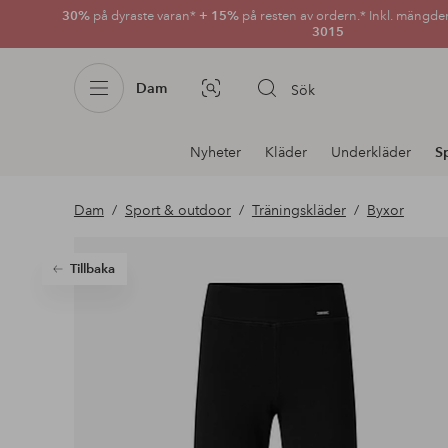
30%
på dyraste varan*
+ 15%
på resten av ordern.* Inkl. mängde
3015
Dam
Sök
Bildsök
Avdelnings
Nyheter
Kläder
Underkläder
S
navigation
Dam
Sport & outdoor
Träningskläder
Byxor
Tillbaka