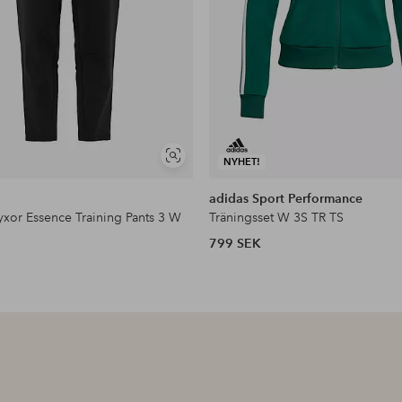
Visa
NYHET!
liknande
adidas Sport Performance
yxor Essence Training Pants 3 W
Träningsset W 3S TR TS
799 SEK