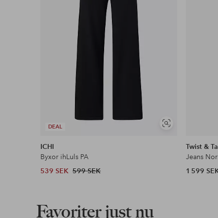
Visa
DEAL
liknande
ICHI
Twist & T
Byxor ihLuls PA
Jeans Nor
539 SEK
599 SEK
1 599 SE
Favoriter just nu