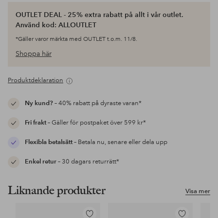
OUTLET DEAL - 25% extra rabatt på allt i vår outlet.
Använd kod: ALLOUTLET
*Gäller varor märkta med OUTLET t.o.m. 11/8.
Shoppa här
Produktdeklaration
Ny kund?
– 40% rabatt på dyraste varan*
Fri frakt
– Gäller för postpaket över 599 kr*
Flexibla betalsätt
– Betala nu, senare eller dela upp
Enkel retur
– 30 dagars returrätt*
Liknande produkter
Visa mer
Lägg
Lägg