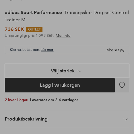
adidas Sport Performance
Träningsskor Dropset Control
Trainer M
736 SEK
OUTLET
Ursprungligt pris
1 099 SEK
Mer info
Köp nu, betala sen.
Läs mer
Välj storlek
Lägg i varukorgen
Lägg
till
2 kvar i lager.
Levereras om 2-4 vardagar
i
favoriter
Produktbeskrivning