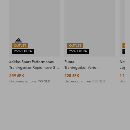
i
i
favoriter
favoriter
OUTLET
OUTLET
OU
25% EXTRA
25% EXTRA
25
adidas Sport Performance
Puma
New B
Träningsskor Rapidmove GO Trainer M
Träningsskor Varion II
559 SEK
525 SEK
1 120
Ursprungligt pris
799 SEK
Ursprungligt pris
750 SEK
Urspru