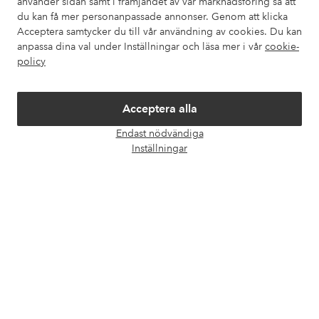
använder sidan samt i främjandet av vår marknadsföring så att
Våra tjänster
du kan få mer personanpassade annonser. Genom att klicka
Acceptera samtycker du till vår användning av cookies. Du kan
anpassa dina val under Inställningar och läsa mer i vår
cookie-
Villkor
policy
Vänner
Acceptera alla
Endast nödvändiga
Öpp
Inställningar
chatt
Säkra betalningar - Betala direkt eller dela upp
Vill du veta mer om
våra betalalternativ
?
elpy
elpy
Sverige - Välj land