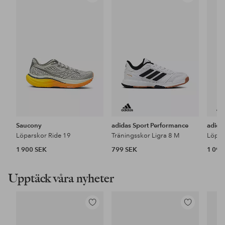
till
till
i
i
favoriter
favoriter
Saucony
adidas Sport Performance
adida
Löparskor Ride 19
Träningsskor Ligra 8 M
1 900 SEK
799 SEK
1 099
Upptäck våra nyheter
Lägg
Lägg
till
till