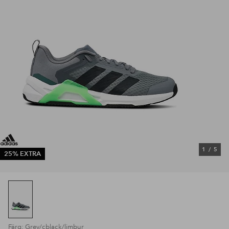
1
/
5
25% EXTRA
Färg: Grey/cblack/limbur