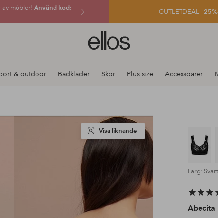
r av möbler!
Använd kod:
OUTLETDEAL -
25% e
Ellos
logotyp
-
gå
port & outdoor
Badkläder
Skor
Plus size
Accessoarer
till
förstasidan
Visa liknande
Färg: Svart
Abecita