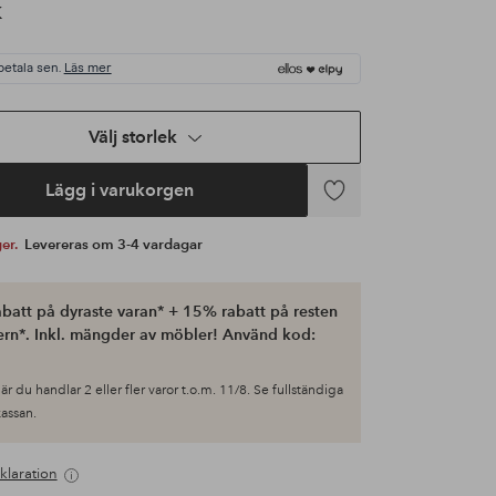
K
betala sen.
Läs mer
Välj storlek
Lägg i varukorgen
Lägg
till
ger.
Levereras om 3-4 vardagar
i
favoriter
batt på dyraste varan* + 15% rabatt på resten
ern*. Inkl. mängder av möbler! Använd kod:
är du handlar 2 eller fler varor t.o.m. 11/8. Se fullständiga
 kassan.
klaration