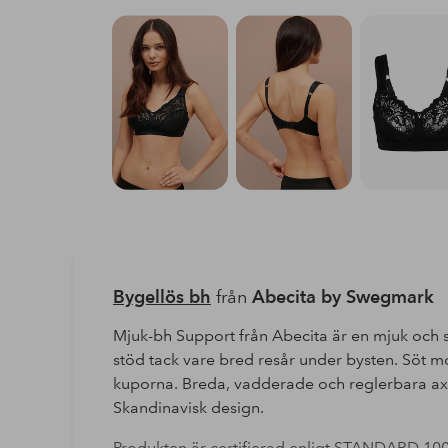
Bygellös bh
från
Abecita by Swegmark
Mjuk-bh Support från Abecita är en mjuk och
stöd tack vare bred resår under bysten. Söt m
kuporna. Breda, vadderade och reglerbara ax
Skandinavisk design.
Produkten är certifierad enligt STANDARD 10