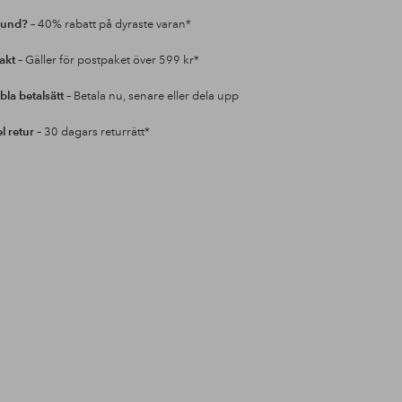
kund?
– 40% rabatt på dyraste varan*
rakt
– Gäller för postpaket över 599 kr*
bla betalsätt
– Betala nu, senare eller dela upp
l retur
– 30 dagars returrätt*