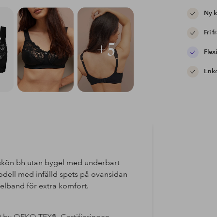
Ny 
Fri f
+5
Flexi
Enke
 skön bh utan bygel med underbart
odell med infälld spets på ovansidan
elband för extra komfort.
0 by OEKO-TEX®. Certifieringen