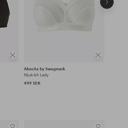
Nästa
produkt
Visa
Visa
liknande
liknande
Abecita by Swegmark
Abecita 
Mjuk-bh Lady
Mjuk-bh A
499 SEK
549 SEK