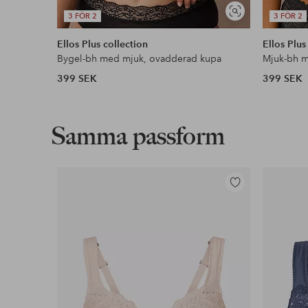
Visa
3 FÖR 2
3 FÖR 2
liknande
Ellos Plus collection
Ellos Plus
Bygel-bh med mjuk, ovadderad kupa
Mjuk-bh 
399 SEK
399 SEK
Samma passform
Lägg
till
i
favoriter