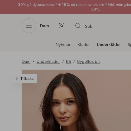
30%
på dyraste varan*
+ 15%
på resten av ordern.* Inkl. mängde
3015
Dam
Sök
Bildsök
Avdelnings
Nyheter
Kläder
Underkläder
S
navigation
Dam
Underkläder
Bh
Bygellös bh
Tillbaka