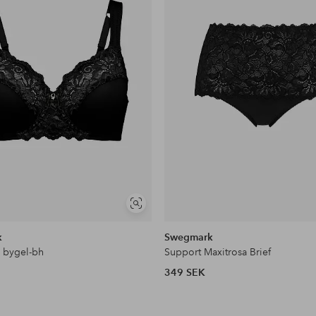
Visa
liknande
k
Swegmark
 bygel-bh
Support Maxitrosa Brief
349 SEK