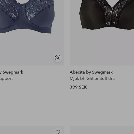
Visa
liknande
by Swegmark
Abecita by Swegmark
upport
Mjuk-bh Glitter Soft Bra
399 SEK