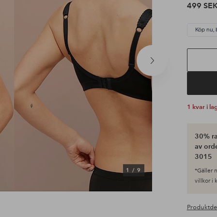
499 SE
Köp nu, 
Nästa
produkt
1 kvar i la
30% ra
av ord
3015
1
/
9
*Gäller n
villkor i
Produktde