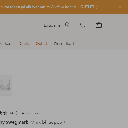
xtra rabatt på allt i vår outlet.
Använd kod:
ALLOUTLET
Stän
Gå
Logga in
till
Gå
favoritmarkerade
till
Märken
Deals
Outlet
Presentkort
produkter
kundvagnen
47
34 recensioner
 by Swegmark
Mjuk-bh Support