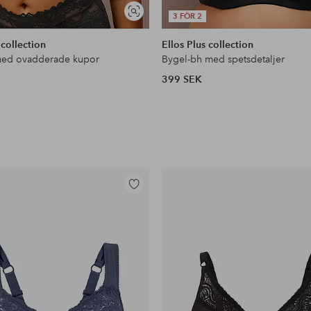
Visa
3 FÖR 2
liknande
 collection
Ellos Plus collection
med ovadderade kupor
Bygel-bh med spetsdetaljer
399 SEK
Lägg
till
i
favoriter