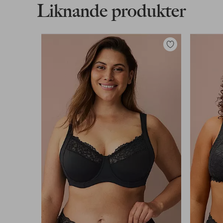
Liknande produkter
Lägg
till
i
favoriter