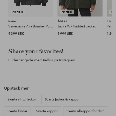
NYHET!
NYHET!
NY
Rains
Áhkká
Ellos
Vinterjacka Alta Bomber Puffer Jacket W3t3
Jacka WR Padded Jacket W Adjustabel
Parka
4 399 SEK
1 999 SEK
1 299
Share your favorites!
Bilder taggade med
#ellos
på Instagram.
Inlägg
daniellelucker
Inlägg
ellosofficial
Inl
ello
publicerat
publicerat
pub
av
av
av
Upptäck mer
Svarta vinterjackor
Svarta jackor & kappor
Svarta kläder
Svarta kappor
Svarta ullkappor för dam