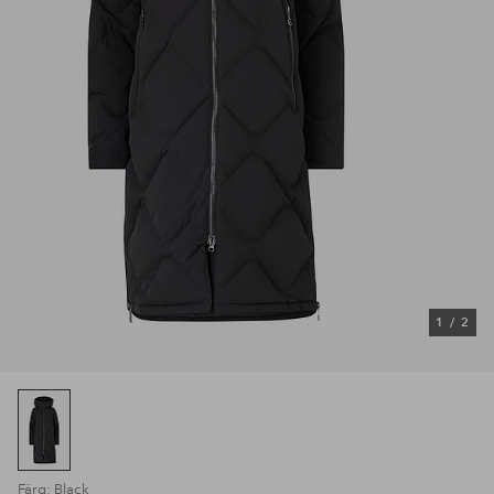
1
/
2
Färg: Black