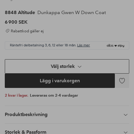
8848 Altitude
Dunkappa Gwen W Down Coat
6 900 SEK
Rabattkod gäller ej
Räntefri delbetalning 3, 6, 12 eller 18 mån.
Läs mer
Välj storlek
Lägg i varukorgen
Lägg
till
2 kvar i lager.
Levereras om 2-4 vardagar
i
favoriter
Produktbeskrivning
Storlek & Passform