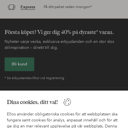
Express
Få ditt paket redan imorgon*
Första köpet? Vi ger dig 40% på dyraste* varan.
Nyheter varje vecka, exklusiva erbjudanden och en stor dos
stilinspiration – direkt till dig.
Bli kund
* Se erbjudandevillkor vid registrering
Behöver du hjälp?
Dina cookies, ditt val!
I vår FAQ hittar du svaren på de vanligaste frågorna. Här finns
Ellos använder obligatoriska cookies för att webbplatsen ska
också information om hur du enklast kontaktar oss.
fungera samt cookies för analys, anpassat innehåll och för att
ge dig en mer relevant upplevelse på vår webbplats. Denna