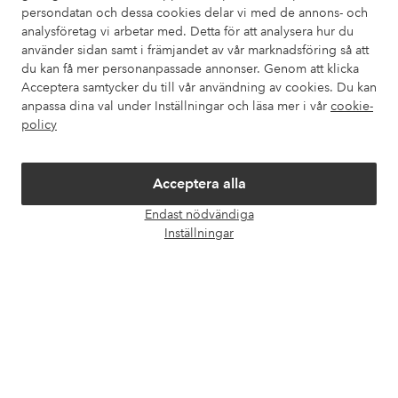
Kundservice
Beställning
Betalsätt
Leveran
persondatan och dessa cookies delar vi med de annons- och
analysföretag vi arbetar med. Detta för att analysera hur du
använder sidan samt i främjandet av vår marknadsföring så att
du kan få mer personanpassade annonser. Genom att klicka
Mina sidor
Acceptera samtycker du till vår användning av cookies. Du kan
anpassa dina val under Inställningar och läsa mer i vår
cookie-
policy
Om Ellos
Våra tjänster
Acceptera alla
Endast nödvändiga
Öpp
Villkor
Inställningar
chatt
Vänner
Säkra betalningar - Betala direkt eller dela upp