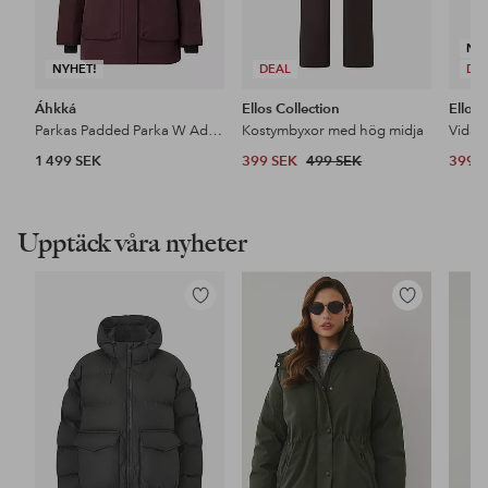
NY
NYHET!
DEAL
DE
Áhkká
Ellos Collection
Ellos 
Parkas Padded Parka W Adjustable Waist
Kostymbyxor med hög midja
1 499 SEK
399 SEK
499 SEK
399 
Upptäck våra nyheter
Lägg
Lägg
till
till
i
i
favoriter
favoriter