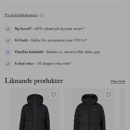
Produktdeklaration
Ny kund?
– 40% rabatt på dyraste varan*
Fri frakt
– Gäller för postpaket över 599 kr*
Flexibla betalsätt
– Betala nu, senare eller dela upp
Enkel retur
– 30 dagars returrätt*
Liknande produkter
Visa mer
Lägg
Lägg
till
till
i
i
favoriter
favoriter