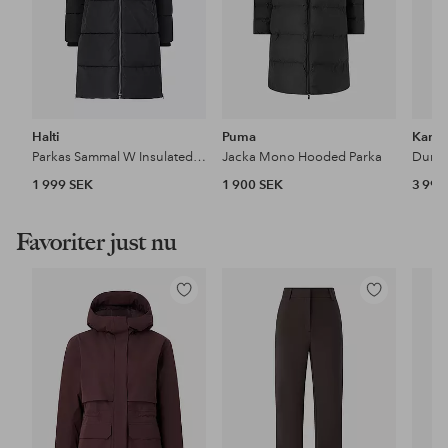
Halti
Puma
Kari T
Parkas Sammal W Insulated Parka Jacket
Jacka Mono Hooded Parka
Dunpa
1 999 SEK
1 900 SEK
3 999
Favoriter just nu
Lägg
Lägg
till
till
i
i
favoriter
favoriter