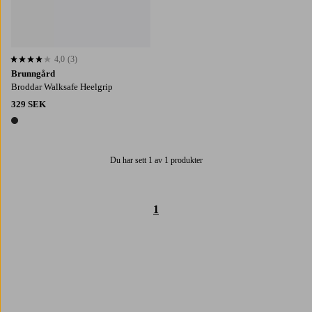
4,0
(3)
4,0 baserat på 3 st betyg
Brunngård
Broddar Walksafe Heelgrip
329 SEK
1 färg
Du har sett 1 av 1 produkter
1
Trustpilot