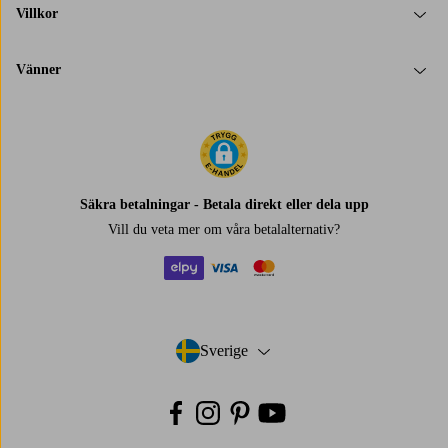
Villkor
Vänner
Säkra betalningar - Betala direkt eller dela upp
Vill du veta mer om
våra betalalternativ
?
elpy
visa
mastercard
Sverige
- Välj land
Facebook
Instagram
Pinterest
Youtube