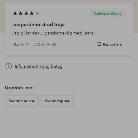
Verifierad köpare
Leopardmönstrad tröja
Jag gillar den... ganska trevlig med jeans.
Marita M —
2025-09-08
Rapportera
Information kring betyg
Upptäck mer
Svarta tunikor
Svarta toppar