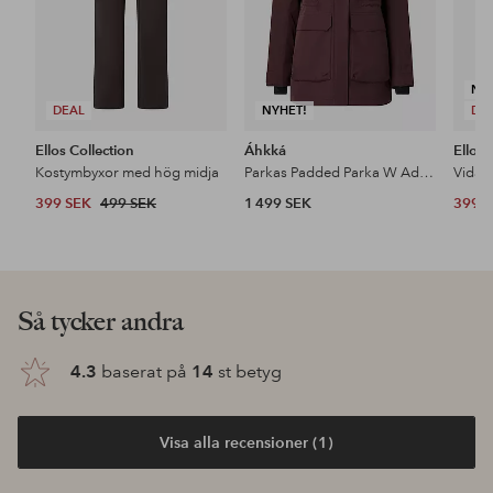
NY
DEAL
NYHET!
DE
Ellos Collection
Áhkká
Ellos 
Kostymbyxor med hög midja
Parkas Padded Parka W Adjustable Waist
399 SEK
499 SEK
1 499 SEK
399 
Så tycker andra
4.3
baserat på
14
st betyg
Visa alla recensioner (1)