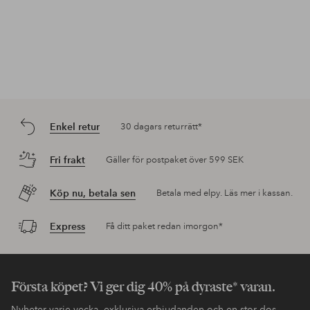
Enkel retur
30 dagars returrätt*
Fri frakt
Gäller för postpaket över 599 SEK
Köp nu, betala sen
Betala med elpy. Läs mer i kassan.
Express
Få ditt paket redan imorgon*
Första köpet? Vi ger dig 40% på dyraste* varan.
Nyheter varje vecka, exklusiva erbjudanden och en stor dos