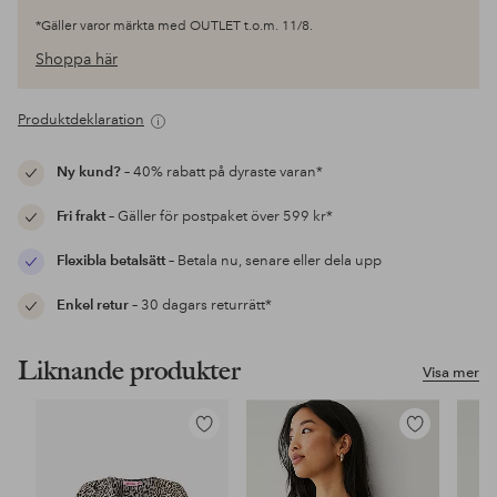
*Gäller varor märkta med OUTLET t.o.m. 11/8.
Shoppa här
Produktdeklaration
Ny kund?
– 40% rabatt på dyraste varan*
Fri frakt
– Gäller för postpaket över 599 kr*
Flexibla betalsätt
– Betala nu, senare eller dela upp
Enkel retur
– 30 dagars returrätt*
Liknande produkter
Visa mer
Lägg
Lägg
till
till
i
i
favoriter
favoriter