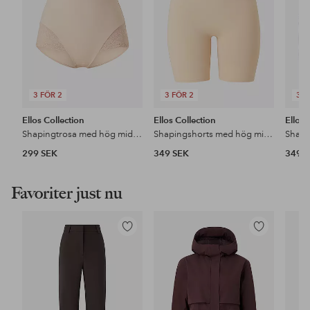
3 FÖR 2
3 FÖR 2
3 F
Ellos Collection
Ellos Collection
Ellos 
Shapingtrosa med hög midja – medium support
Shapingshorts med hög midja - medium support
299 SEK
349 SEK
349 
Favoriter just nu
Lägg
Lägg
till
till
i
i
favoriter
favoriter