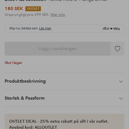
180 SEK
OUTLET
Ursprungligt pris
399 SEK
Mer info
Köp nu, betala sen.
Läs mer
Lägg i varukorgen
Lägg
till
Slut i lager
i
favoriter
Produktbeskrivning
Storlek & Passform
OUTLET DEAL - 25% extra rabatt på allt i vår outlet.
Använd kod: ALLOUTLET