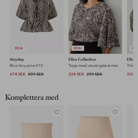
DEAL
DEAL
DE
Anyday
Ellos Collection
Ellos 
Blus Any-pine 415
Topp med utsvängda ärmar
Trikå
674 SEK
899 SEK
224 SEK
299 SEK
224 
Komplettera med
Lägg
Lägg
till
till
i
i
favoriter
favoriter