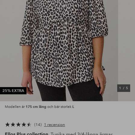
1
/
5
25% EXTRA
175 cm lång
L
Modellen är
och bär storlek
14
1 recension
Ellos Plus collection
Tunika med 3/4-långa ärmar