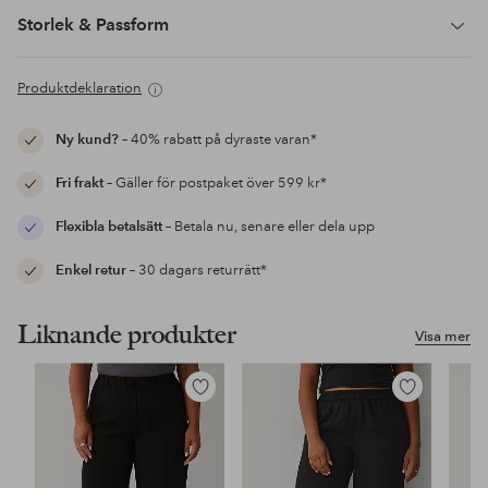
Storlek & Passform
Produktdeklaration
Ny kund?
– 40% rabatt på dyraste varan*
Fri frakt
– Gäller för postpaket över 599 kr*
Flexibla betalsätt
– Betala nu, senare eller dela upp
Enkel retur
– 30 dagars returrätt*
Liknande produkter
Visa mer
Lägg
Lägg
till
till
i
i
favoriter
favoriter