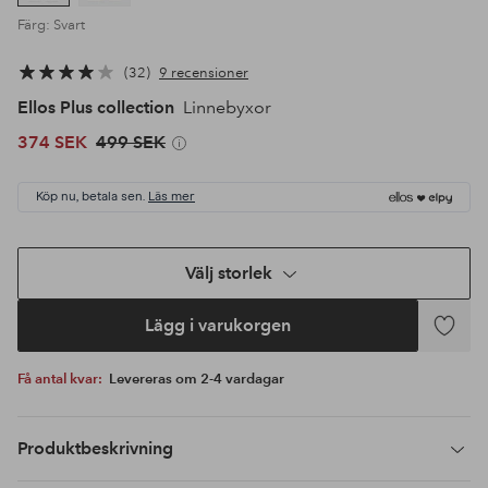
Färg: Svart
32
9 recensioner
Ellos Plus collection
Linnebyxor
374 SEK
499 SEK
Köp nu, betala sen.
Läs mer
Välj storlek
Lägg i varukorgen
Lägg
till
Få antal kvar:
Levereras om 2-4 vardagar
i
favoriter
Produktbeskrivning