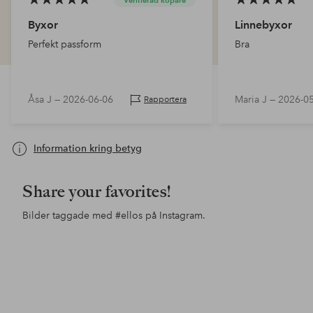
Byxor
Linnebyxor
Perfekt passform
Bra
Åsa J —
2026-06-06
Maria J —
2026-0
Rapportera
Information kring betyg
Share your favorites!
Bilder taggade med
#ellos
på Instagram.
Inlägg
ellosofficial
Inlägg
jessicafrej
Inl
ello
publicerat
publicerat
pub
av
av
av