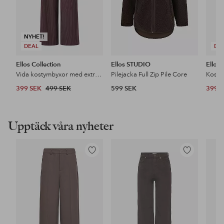
NYHET!
DEAL
DE
Ellos Collection
Ellos STUDIO
Ellos 
Vida kostymbyxor med extra hög midja
Pilejacka Full Zip Pile Core
Kosty
399 SEK
499 SEK
599 SEK
399 
Upptäck våra nyheter
Lägg
Lägg
till
till
i
i
favoriter
favoriter