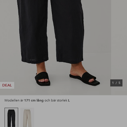
1
/
5
DEAL
171 cm lång
L
Modellen är
och bär storlek