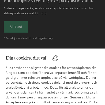
Första köpet? Vi ger dig 40% på dyraste* varan.
Nyheter varje vecka, exklusiva erbjudanden och en stor dos
stilinspiration – direkt till dig.
Bli kund
* Se erbjudandevillkor vid registrering
Behöver du hjälp?
Dina cookies, ditt val!
I vår FAQ hittar du svaren på de vanligaste frågorna. Här finns
Ellos använder obligatoriska cookies för att webbplatsen ska
också information om hur du enklast kontaktar oss.
fungera samt cookies för analys, anpassat innehåll och för att
ge dig en mer relevant upplevelse på vår webbplats. Denna
Kundservice
Beställning
Betalsätt
Leveran
persondatan och dessa cookies delar vi med de annons- och
analysföretag vi arbetar med. Detta för att analysera hur du
använder sidan samt i främjandet av vår marknadsföring så att
du kan få mer personanpassade annonser. Genom att klicka
Mina sidor
Acceptera samtycker du till vår användning av cookies. Du kan