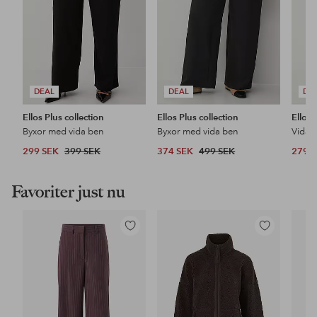
DEAL
DEAL
DE
Ellos Plus collection
Ellos Plus collection
Ellos 
Byxor med vida ben
Byxor med vida ben
Vida t
299 SEK
399 SEK
374 SEK
499 SEK
279 
Favoriter just nu
Lägg
Lägg
till
till
i
i
favoriter
favoriter