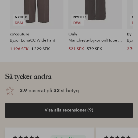
NYHET!
NYHET!
NY
DEAL
DEAL
DE
co’couture
Only
By Ma
Byxor LunaCC Wide Pant
Manchesterbyxor onlHope Global HW Wide Cord Pnt
1 196 SEK
1 329 SEK
521 SEK
579 SEK
2 700
Så tycker andra
3.9
baserat på
32
st betyg
Visa alla recensioner (9)
Verifierad köpare