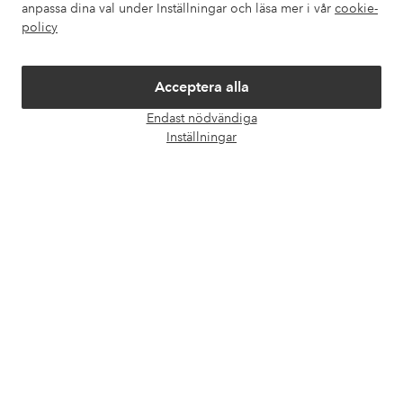
anpassa dina val under Inställningar och läsa mer i vår
cookie-
policy
Om Ellos
Våra tjänster
Acceptera alla
Endast nödvändiga
Öpp
Villkor
Inställningar
chatt
Vänner
Säkra betalningar - Betala direkt eller dela upp
Vill du veta mer om
våra betalalternativ
?
elpy
elpy