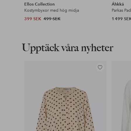
Ellos Collection
Áhkká
Kostymbyxor med hög midja
Parkas Pa
399 SEK
499 SEK
1 499 SE
Upptäck våra nyheter
Lägg
till
i
favoriter