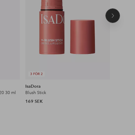
Nästa
produkt
3 FÖR 2
DEAL
IsaDora
Maybelli
20 30 ml
Blush Stick
Face Stud
169 SEK
104 SEK