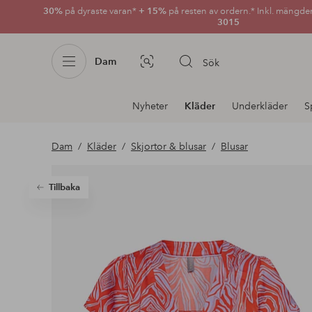
30%
på dyraste varan*
+ 15%
på resten av ordern.* Inkl. mängde
3015
Dam
Sök
Bildsök
Avdelnings
Nyheter
Kläder
Underkläder
S
navigation
Dam
Kläder
Skjortor & blusar
Blusar
Tillbaka