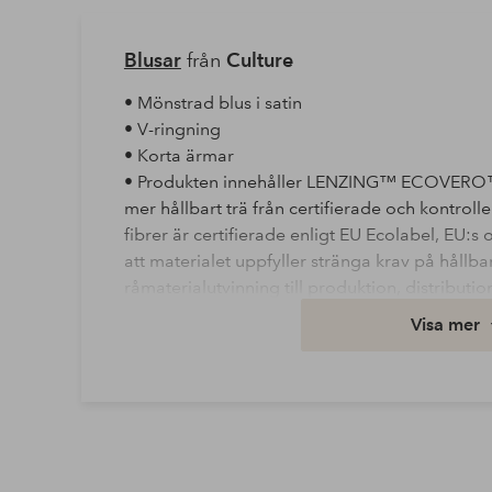
Blusar
från
Culture
• Mönstrad blus i satin
• V-ringning
• Korta ärmar
• Produkten innehåller LENZING™ ECOVERO™ v
mer hållbart trä från certifierade och kont
fibrer är certifierade enligt EU Ecolabel, EU:s 
att materialet uppfyller stränga krav på hållba
råmaterialutvinning till produktion, distributi
LENZING™ ECOVERO™-fibrer ger upp till 50%
Visa mer
jämfört med vanlig viskos. LENZING™ och E
Lenzing AG.
Halstyp: V-ringning
Kvalitet: Vävd
Material: 100% Viskos