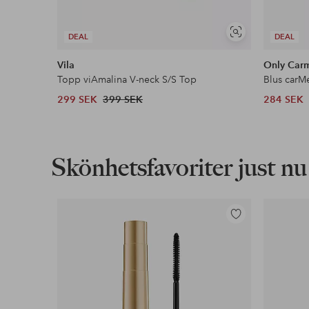
Våra mest fördelaktiga betalsätt
Visa
DEAL
DEAL
Läs mer
liknande
Vila
Only Car
Topp viAmalina V-neck S/S Top
Blus carMe
299 SEK
399 SEK
284 SEK
Skönhetsfavoriter just nu
Lägg
till
i
favoriter