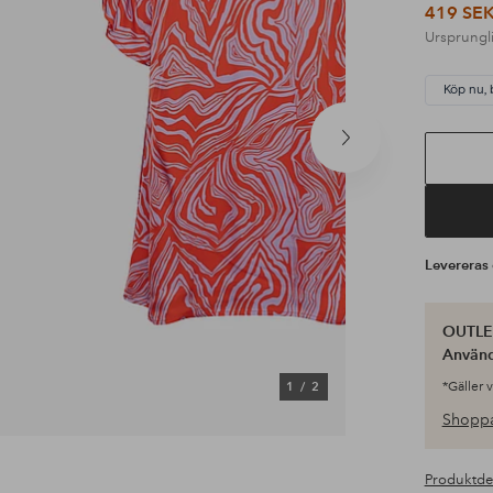
419 SE
Ursprungli
Köp nu, 
Nästa
produkt
Leverera
OUTLET
Använ
1
/
2
*Gäller 
Shoppa
Produktde