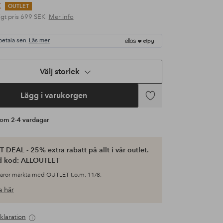
K
OUTLET
gt pris
699 SEK
Mer info
betala sen.
Läs mer
Välj storlek
Lägg i varukorgen
Lägg
till
s om 2-4 vardagar
i
favoriter
 DEAL - 25% extra rabatt på allt i vår outlet.
d kod: ALLOUTLET
varor märkta med OUTLET t.o.m. 11/8.
 här
klaration