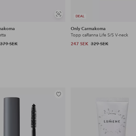
Visa
DEAL
liknande
makoma
Only Carmakoma
tta
Topp caRanna Life S/S V-neck
379 SEK
247 SEK
329 SEK
Lägg
till
i
favoriter