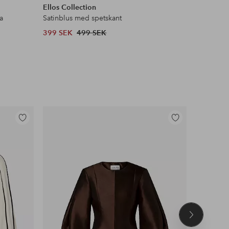
Ellos Collection
Ellos ST
a
Satinblus med spetskant
Pilejacka 
399 SEK
499 SEK
599 SEK
Lägg
Lägg
till
till
i
i
favoriter
favoriter
Nästa