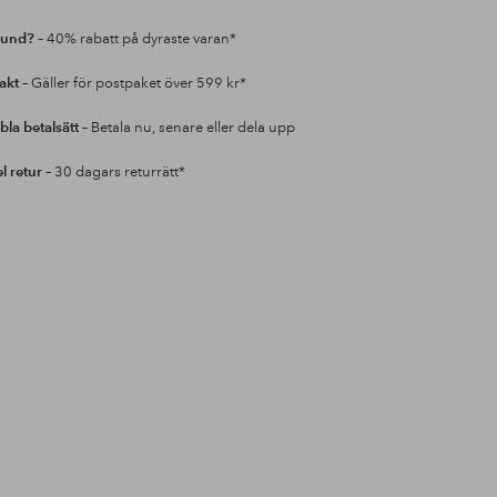
kund?
– 40% rabatt på dyraste varan*
rakt
– Gäller för postpaket över 599 kr*
bla betalsätt
– Betala nu, senare eller dela upp
l retur
– 30 dagars returrätt*