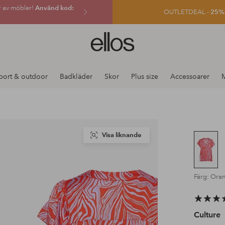
r av möbler!
Använd kod:
OUTLETDEAL -
25% e
Ellos
logotyp
-
gå
port & outdoor
Badkläder
Skor
Plus size
Accessoarer
till
förstasidan
Visa liknande
Färg: Ora
Culture