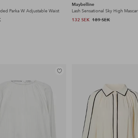
Maybelline
dded Parka W Adjustable Waist
Lash Sensational Sky High Mascar
K
132 SEK
189 SEK
Lägg
till
i
favoriter