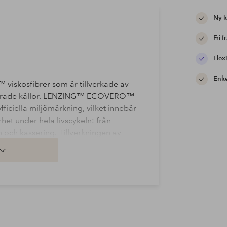
Ny 
Fri f
Flexi
Enke
iskosfibrer som är tillverkade av
rollerade källor. LENZING™ ECOVERO™-
officiella miljömärkning, vilket innebär
rhet under hela livscykeln: från
on och kassering. Tillverkningen av
 lägre utsläpp och vattenpåverkan
COVERO™ är varumärken som tillhör